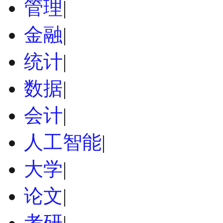
管理
|
金融
|
统计
|
数据
|
会计
|
人工智能
|
大学
|
论文
|
考研
|