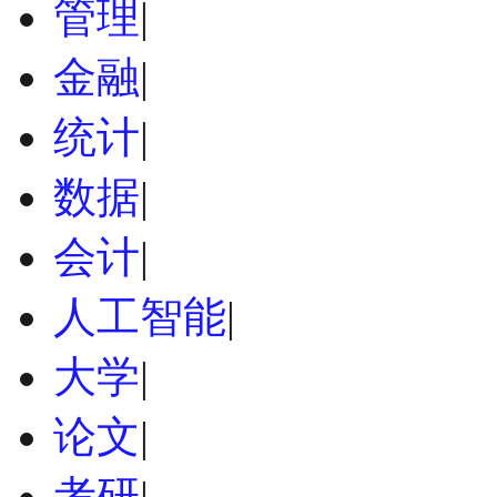
管理
|
金融
|
统计
|
数据
|
会计
|
人工智能
|
大学
|
论文
|
考研
|