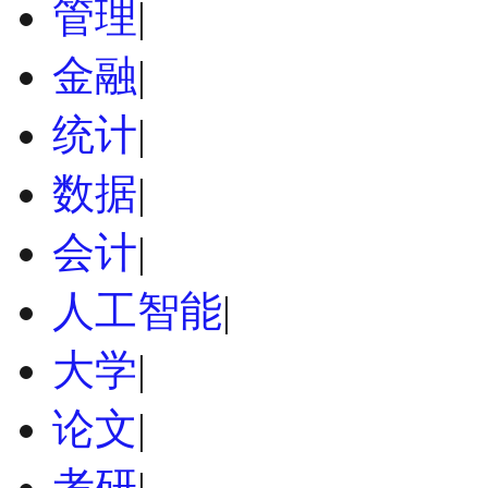
管理
|
金融
|
统计
|
数据
|
会计
|
人工智能
|
大学
|
论文
|
考研
|