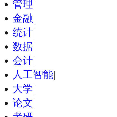
管理
|
金融
|
统计
|
数据
|
会计
|
人工智能
|
大学
|
论文
|
考研
|