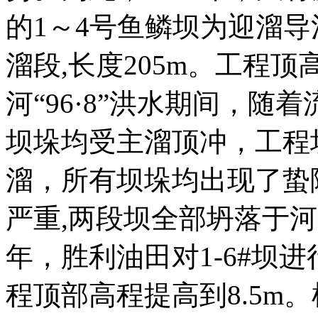
的1～4号鱼鳞坝为迎溜导
溜段,长度205m。工程顶
河“96·8”洪水期间，
坝垛均受主溜顶冲，工程坝
溜，所有坝垛均出现了蛰
严重,两段坝全部坍落于河中
年，胜利油田对1-6#坝
程顶部高程提高到8.5m