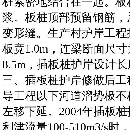
桩紧密地结合在一起。板
浆。板桩顶部预留钢筋，
变形缝。生产村护岸工程插板
板宽1.0m，连梁断面尺寸为
8.5m，插板桩护岸设计长
三、插板桩护岸修做后工
导工程以下河道溜势极不
左移下延。2004年插板
利津流量100-510m3/s