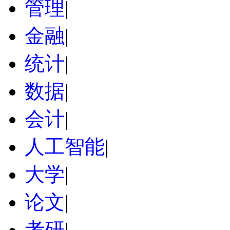
管理
|
金融
|
统计
|
数据
|
会计
|
人工智能
|
大学
|
论文
|
考研
|