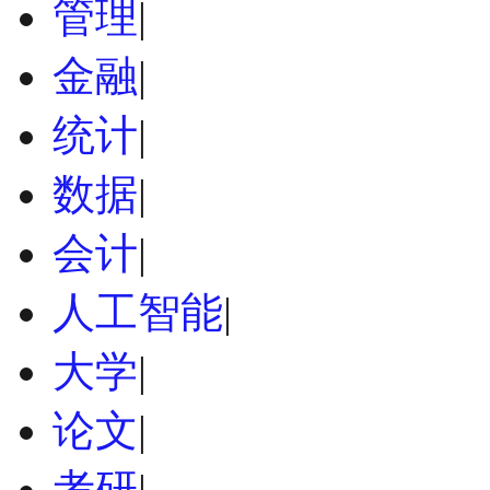
管理
|
金融
|
统计
|
数据
|
会计
|
人工智能
|
大学
|
论文
|
考研
|