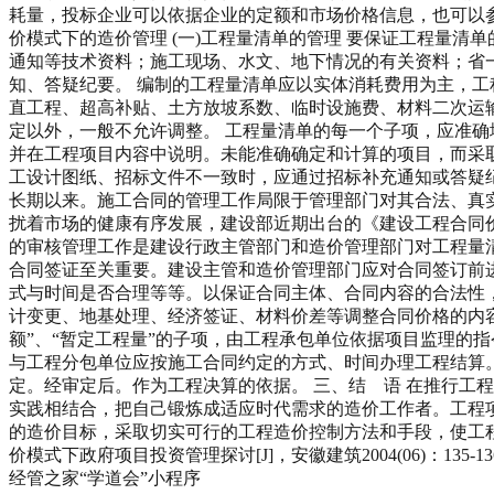
耗量，投标企业可以依据企业的定额和市场价格信息，也可以
价模式下的造价管理 (一)工程量清单的管理 要保证工程量
通知等技术资料；施工现场、水文、地下情况的有关资料；省
知、答疑纪要。 编制的工程量清单应以实体消耗费用为主，
直工程、超高补贴、土方放坡系数、临时设施费、材料二次运输
定以外，一般不允许调整。 工程量清单的每一个子项，应准确
并在工程项目内容中说明。未能准确确定和计算的项目，而采取
工设计图纸、招标文件不一致时，应通过招标补充通知或答疑纪
长期以来。施工合同的管理工作局限于管理部门对其合法、真
扰着市场的健康有序发展，建设部近期出台的《建设工程合同
的审核管理工作是建设行政主管部门和造价管理部门对工程量
合同签证至关重要。建设主管和造价管理部门应对合同签订前
式与时间是否合理等等。以保证合同主体、合同内容的合法性，
计变更、地基处理、经济签证、材料价差等调整合同价格的内
额”、“暂定工程量”的子项，由工程承包单位依据项目监理的
与工程分包单位应按施工合同约定的方式、时间办理工程结算
定。经审定后。作为工程决算的依据。 三、结 语 在推行工
实践相结合，把自己锻炼成适应时代需求的造价工作者。工程
的造价目标，采取切实可行的工程造价控制方法和手段，使工程造价得
价模式下政府项目投资管理探讨[J]，安徽建筑2004(06)：135
经管之家“学道会”小程序