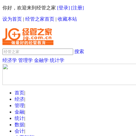
你好，欢迎来到经管之家
[登录]
[注册]
设为首页
|
经管之家首页
|
收藏本站
搜索
经济学
管理学
金融学
统计学
首页
|
经济
|
管理
|
金融
|
统计
|
数据
|
会计
|