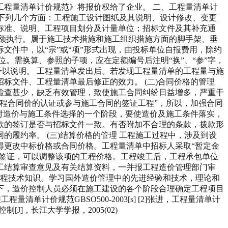
程量清单计价规范》将报价权给了企业。 二、工程量清单计
括下列几个方面：工程施工设计图纸及其说明、设计修改、变更
标准、说明、工程项目划分及计量单位；招标文件及其补充通
额执行。属于施工技术措施和施工组织措施方面的脚手架、垂
件中，以“宗”或“项”形式出现，由投标单位自报费用，除约
。需换算、参照的子项，应在定额编号后注明“换”、“参”字，
予以说明。 工程量清单发出后。若发现工程量清单的工程量与施
标文件、工程量清单最后修正的效力。 (二)合同价格的管理
检查甚少，缺乏有效管理，致使施工合同纠纷日益增多，严重干
程合同价的认证或参与施工合同的签证工程”，所以，加强合同
对造价与施工条件选择的一个阶段，要使造价及施工条件落实，
款的签订是否与招标文件一致。有否附加不合理的条款，拨款形
履约率。 (三)结算价格的管理 工程施工过程中，涉及到设
得更改中标价格或合同价格。工程量清单中招标人采取“暂定金
实签证，可以调整该项的工程价格。工程竣工后，工程承包单位
工结算审查意见及有关结算资料，一并报工程造价管理部门审
工程技术知识。学习国外造价管理中的先进经验和技术，理论和
下，造价控制人员必须在施工建设的各个阶段合理确定工程项目
计价规范GBSO500-2003[s] [2]张进，工程量清单计
[J]，长江大学学报，2005(02)