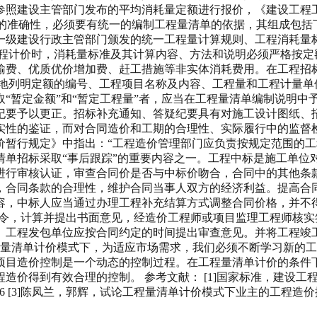
参照建设主管部门发布的平均消耗量定额进行报价，《建设工程工
清单的准确性，必须要有统一的编制工程量清单的依据，其组成包
一级建设行政主管部门颁发的统一工程量计算规则、工程消耗量
工程计价时，消耗量标准及其计算内容、方法和说明必须严格按定
费、优质优价增加费、赶工措施等非实体消耗费用。在工程招标文
地列明定额的编号、工程项目名称及内容、工程量和工程计量单位
“暂定金额”和“暂定工程量”者，应当在工程量清单编制说明中
要予以更正。招标补充通知、答疑纪要具有对施工设计图纸、招
实性的鉴证，而对合同造价和工期的合理性、实际履行中的监督
价暂行规定》中指出：“工程造价管理部门应负责按规定范围的工
清单招标采取“事后跟踪”的重要内容之一。工程中标是施工单位
进行审核认证，审查合同价是否与中标价吻合，合同中的其他条
合同条款的合理性，维护合同当事人双方的经济利益。提高合同的
容，中标人应当通过办理工程补充结算方式调整合同价格，并不
指令，计算并提出书面意见，经造价工程师或项目监理工程师核
。工程发包单位应按合同约定的时间提出审查意见。并将工程竣
程量清单计价模式下，为适应市场需求，我们必须不断学习新的
项目造价控制是一个动态的控制过程。在工程量清单计价的条件
到有效合理的控制。 参考文献： [1]国家标准，建设工程工程量清单
-136 [3]陈凤兰，郭辉，试论工程量清单计价模式下业主的工程造价控制