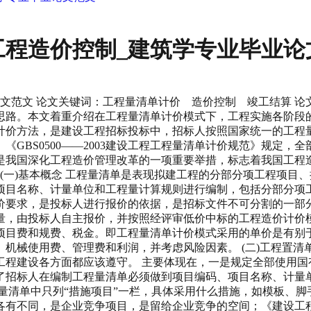
工程造价控制_建筑学专业毕业论
文范文 论文关键词：工程量清单计价 造价控制 竣工结算 
思路。本文着重介绍在工程量清单计价模式下，工程实施各阶段的
计价方法，是建设工程招标投标中，招标人按照国家统一的工程
GBS0500——2003建设工程工程量清单计价规范》规定
是我国深化工程造价管理改革的一项重要举措，标志着我国工程
 (一)基本概念 工程量清单是表现拟建工程的分部分项工程项
项目名称、计量单位和工程量计算规则进行编制，包括分部分项
价要求，是投标人进行报价的依据，是招标文件不可分割的一部
量，由投标人自主报价，并按照经评审低价中标的工程造价计价模
项目费和规费、税金。即工程量清单计价模式采用的单价是有别
机械使用费、管理费和利润，并考虑风险因素。 (二)工程置清
工程建设各方面都应该遵守。 主要体现在，一是规定全部使用国
了招标人在编制工程量清单必须做到项目编码、项目名称、计量
量清单中只列“措施项目”一栏，具体采用什么措施，如模板、
各有不同，是企业竞争项目，是留给企业竞争的空间；《建设工