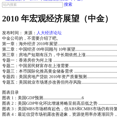
搜索
2010 年宏观经济展望（中金）
发布时间：
来源：
人大经济论坛
中金公司的，不需要介绍了吧。
第一章：海外经济 2010年展望...................................................................
第二章：中国经济 09年回顾与 10年展望......................................................
第三章：房地产短期有压力，中长期依然上涨.................................................
专题一：香港房价为何上涨 .......................................................................
专题二：中国居民财富存在上涨需要............................................................
专题三：本币国际化推高黄金储备需求 ........................................................
专题四：美国房地产贷款 2010年资产质量预测...............................................
专题五：美国就业市场逐步改善但尚存风险....................................................
图表目录
图表 1：美国GDP预测.....................................6
图表 2：美国GDP年化环比增速将略呈前高后低之势 ..................................
图表 3：美国MBS市场稍有起色，但ABS和CMBS市场仍有待复苏.....................
图表 4：最近信贷市场初露改善迹象，资源使用率亦逐渐回升，但仍处于较低水平..