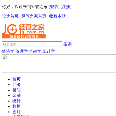
你好，欢迎来到经管之家
[登录]
[注册]
设为首页
|
经管之家首页
|
收藏本站
搜索
经济学
管理学
金融学
统计学
首页
|
经济
|
管理
|
金融
|
统计
|
数据
|
会计
|