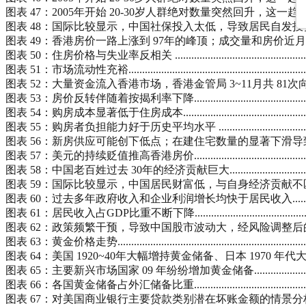
图表 47：2005年开始 20-30岁人群绝对数量突然回升，这一趋势将持续到 2015年.......
图表 48：国际比较显示，中国社保投入太低，导致居民自发投资房地产以补充 .............
图表 49：香港房价一路上涨到 97年的峰顶；成交量和房价近月持续反弹....................
图表 50：住房价格与失业率反相关 ...............................................................
图表 51：市场流动性充裕...........................................................................
图表 52：大量资金流入香港市场，香港金管局 3~11月共 81次向市场注入 4600亿港元..
图表 53：房价反转伴随着按揭利率下降..........................................................
图表 54：购房成本显著低于住房成本.............................................................
图表 55：购房者负担能力好于历史平均水平 ....................................................
图表 56：新房供应可能创下低点；在建住宅数量的显著下滑导致未来住宅供给的减少......
图表 57：美元的持续贬值推高香港房价..........................................................
图表 58：中国老百姓过去 30年的经济贡献巨大................................................
图表 59：国际比较显示，中国居民财富低，与自身经济贡献不匹配..........................
图表 60：过去多年政府收入和企业利润增长均快于居民收入..................................
图表 61：居民收入占GDP比重不断下降..........................................................
图表 62：政策频繁干预，导致中国股市波动大，经风险调整后的回报尚不及银行存款......
图表 63：黄金价格走势..............................................................................
图表 64：美国 1920~40年大幅增持黄金储备、日本 1970 年代大幅增持黄金储备.........
图表 65：主要新兴市场国家 09 年纷纷增加黄金储备..........................................
图表 66：各国黄金储备占外汇储备比重..........................................................
图表 67：对美国商业银行主要贷款类别潜在坏账金额的情景分析.............................