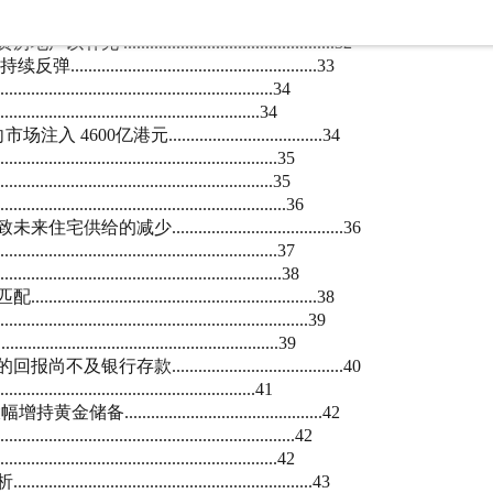
..................................31
...................................32
....................................33
...............................................34
.................................................34
.................................34
..............................................35
..............................................35
.............................................36
.................................36
..............................................37
............................................38
.......................................38
.........................................39
..............................................39
.................................40
.................................................41
....................................42
............................................42
..............................................42
.......................................43