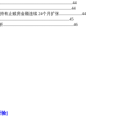
........................................44
.........................................44
 24个月扩张......................44
...........................................45
.......................................46
验]