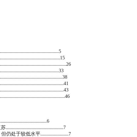
......................................5
...................................15
...................................26
......................................33
.....................................38
.....................................41
..................................43
...................................46
......................6
..........................7
.....................7