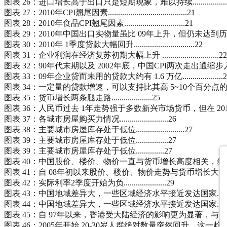
图表 26：进口增长高于出口只是短期现象，难以持续.....................
图表 27：2010年CPI翘尾因素.......................................21
图表 28：2010年食品CPI翘尾因素..............................21
图表 29：2010年中国出口实物量虽比 09年上升，但仍未达到历史高位.......
图表 30：2010年 1季度贷款大幅回升..............................22
图表 31：企业利润在经济复苏初期大幅上升 ............................22
图表 32：90年代末期以及 2002年底，中国CPI两次走出通缩步入低通胀，股市均出现上
图表 33：09年企业贷而未用的贷款大约有 1.6 万亿....................2
图表 34：一定量的贷款增速，可以支持比其高 5~10个百分点的城镇固定资产投资增长....
图表 35：货币增长两条腿走路....................25
图表 36：人民币过去 1年走势强于多数新兴市场货币，但在 2010年 1季度可能会被赶超.
图表 37：各城市房屋购买力情况........................26
图表 38：主要城市房屋库存处于低位........................27
图表 39：主要城市房屋库存处于低位................27
图表 39：主要城市房屋库存处于低位..............27
图表 40：中国股价、楼价、物价一直与货币增长高度相关，然而最近一年多发生偏离......
图表 41：自 08年初以来股价、楼价、物价走势与货币增长大幅背离，未来有补涨需要.....
图表 42：实际利率2季度开始为负.....................29
图表 43：中国地域差异大，一些区域经济水平接近发达国家.................
图表 44：中国地域差异大，一些区域经济水平接近发达国家.................
图表 45：自 97年以来，香港受大陆经济的影响更为显著，与美国的相关性下降 ...........
图表 46：2005年开始 20-30岁人群绝对数量突然回升，这一趋势将持续到 2015年.......