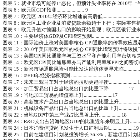
图表 5：就业市场可能停止恶化，但预计失业率将在 2010年上半年维持在 10%左
图表 6：欧元区GDP预测...................... 9
图表 7：欧元区 2010年经济环比增速前高后低...............................
图表 8：欧元区工业企业及消费贷款余额趋于下行；实际零售初露企稳迹象 .
图表 9：欧元升值对德国出口的影响开始显现；欧元区银行业未来 3年面临
图表 10：主要经济体GDP及CPI增速预测........................................................
图表 11：国际油价上涨对美国非核心 CPI通胀率的传导效应显著...............
图表 12：2010年美国和欧元区的核心 CPI同比增速预计将缓慢下滑.............
图表 13：美国CPI同比通胀率与工资水平和产能利用率密切相关................
图表 14：欧元区CPI同比通胀率亦与产能利用率和PPI之间密切相关...............
图表 15：新兴市场通胀风险可能比发达经济体更早来临.....................
图表 16：09/10年经济指标预测 ............................16
图表 17：未来三驾马车对于经济的拉动更趋平衡.......................1
图表 18：加工贸易出口占当地总出口的比重下降................17
图表 19：当地加工贸易的增值率上升.......................17
图表 20：高新技术产品出口占当地总出口的比重上升....................
图表 21：机械设备产品出口占当地总出口的比重上升...............1
图表 22：当地GDP中第三产业占比显著上升..................18
图表 23：R&D支出占沿海地区GDP的比重近年来明显上升.............
图表 24：日本消费信贷起飞发生于人口红利后期....................19
图表 25：目前在建项目计划总投资增长 36.3%，新建项目计划总投资增长 76.6%.