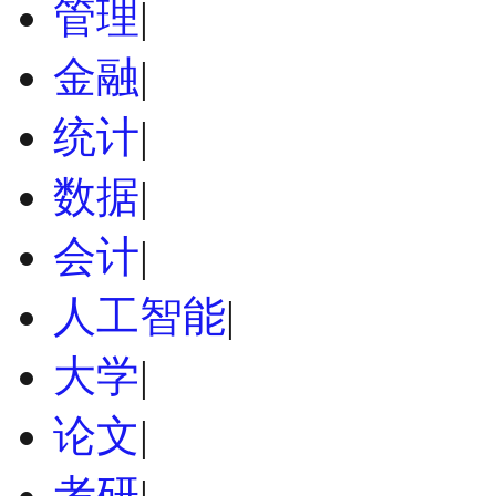
管理
|
金融
|
统计
|
数据
|
会计
|
人工智能
|
大学
|
论文
|
考研
|