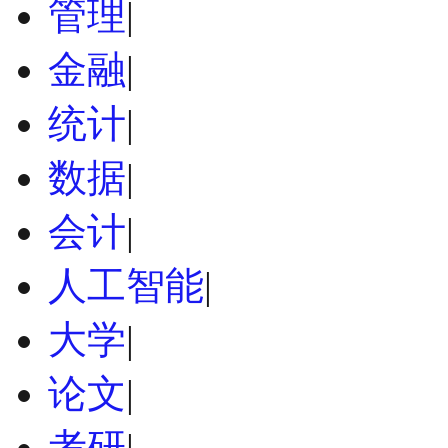
管理
|
金融
|
统计
|
数据
|
会计
|
人工智能
|
大学
|
论文
|
考研
|