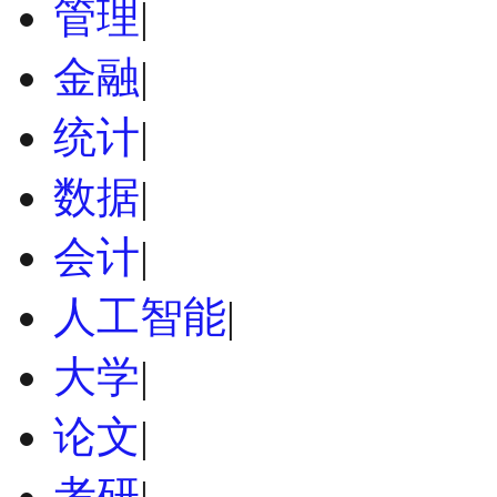
管理
|
金融
|
统计
|
数据
|
会计
|
人工智能
|
大学
|
论文
|
考研
|