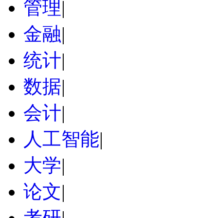
管理
|
金融
|
统计
|
数据
|
会计
|
人工智能
|
大学
|
论文
|
考研
|