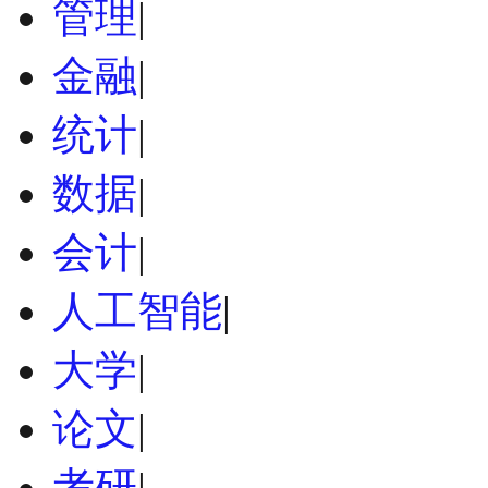
管理
|
金融
|
统计
|
数据
|
会计
|
人工智能
|
大学
|
论文
|
考研
|