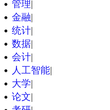
管理
|
金融
|
统计
|
数据
|
会计
|
人工智能
|
大学
|
论文
|
考研
|