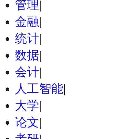
管理
|
金融
|
统计
|
数据
|
会计
|
人工智能
|
大学
|
论文
|
考研
|