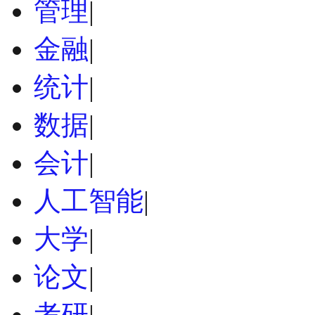
管理
|
金融
|
统计
|
数据
|
会计
|
人工智能
|
大学
|
论文
|
考研
|