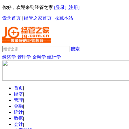
你好，欢迎来到经管之家
[登录]
[注册]
设为首页
|
经管之家首页
|
收藏本站
搜索
经济学
管理学
金融学
统计学
首页
|
经济
|
管理
|
金融
|
统计
|
数据
|
会计
|