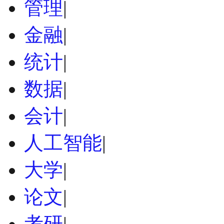
管理
|
金融
|
统计
|
数据
|
会计
|
人工智能
|
大学
|
论文
|
考研
|