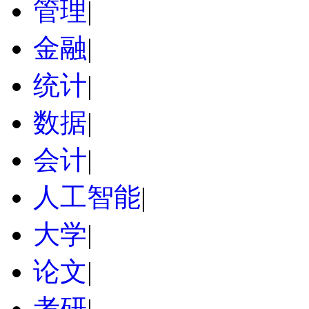
管理
|
金融
|
统计
|
数据
|
会计
|
人工智能
|
大学
|
论文
|
考研
|