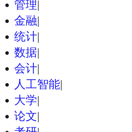
管理
|
金融
|
统计
|
数据
|
会计
|
人工智能
|
大学
|
论文
|
考研
|