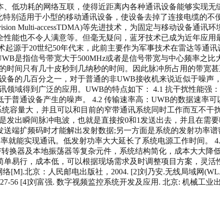
本、低功耗的网络互联，使得近距离内各种通讯设备能够实现无
此特别适用于小型的移动通讯设备，使设备去掉了连接电缆的不
ime Division Multi-accessTDMA)等先进技术，为固
全性能也不令人满意等。但毫无疑问，蓝牙技术已成为近年应用
bandUWB)技术起源于20世纪50年代末，此前主要作为军事技术在
WB是指信号带宽大于500MHz或者是信号带宽与中心频率之比
的时间只有几十皮秒到几纳秒的时间。因此脉冲所占用的带宽甚
设备的几百分之一，对于普通的非UWB接收机来说近似于噪声
领域得到广泛的应用。UWB的特点如下： 4.1 抗干扰性能
备产生的噪声。 4.2 传输速率高：UWB的数据速率可以达到几十Mb
带系统容量大，并且可以和目前的窄带通讯系统同时工作而互不干扰
发出瞬间脉冲电波，也就是直接按0和1发送出去，并且在需要时才
送端扩频码时才能解出发射数据;另一方面是系统的发射功率谱密度
率就能实现通讯。低发射功率大大延长了系统电源工作时间。 4.
TF转换器及本地振荡器等复杂元件，系统结构简化，成本大大降
路简单易行，成本低，可以根据现场需求及时调整项目方案，灵
M].北京：人民邮电出版社，2004. [2]刘乃安.无线局域网(WLA
-56 [4]刘富强. 数字视频监控系统开发及应用. 北京: 机械工业出版社, 