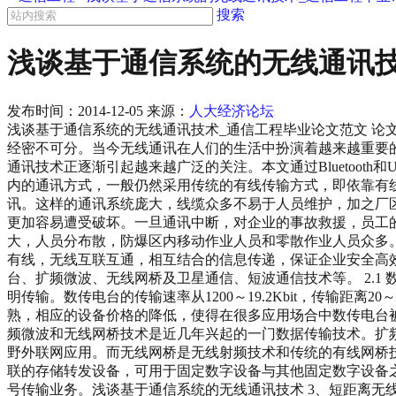
搜索
浅谈基于通信系统的无线通讯技
发布时间：
2014-12-05
来源：
人大经济论坛
浅谈基于通信系统的无线通讯技术_通信工程毕业论文范文 论文关
经密不可分。当今无线通讯在人们的生活中扮演着越来越重要
通讯技术正逐渐引起越来越广泛的关注。本文通过Bluetoot
内的通讯方式，一般仍然采用传统的有线传输方式，即依靠有
讯。这样的通讯系统庞大，线缆众多不易于人员维护，加之厂
更加容易遭受破坏。一旦通讯中断，对企业的事故救援，员工的
大，人员分布散，防爆区内移动作业人员和零散作业人员众多
有线，无线互联互通，相互结合的信息传递，保证企业安全高效的
台、扩频微波、无线网桥及卫星通信、短波通信技术等。 2.1 
明传输。数传电台的传输速率从1200～19.2Kbit，传输距
熟，相应的设备价格的降低，使得在很多应用场合中数传电台被G
频微波和无线网桥技术是近几年兴起的一门数据传输技术。扩
野外联网应用。而无线网桥是无线射频技术和传统的有线网桥技
联的存储转发设备，可用于固定数字设备与其他固定数字设备之间
号传输业务。浅谈基于通信系统的无线通讯技术 3、短距离无线通