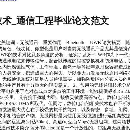
术_通信工程毕业论文范文
键词：无线通讯 重要作用 Bluetooth UWB 论文摘
的角色，低功耗、微型化是用户对当前无线通讯产品尤其是便携
h和UWB的技术对比及多角度的分析，证实了蓝牙+UWB作为下一
线通讯电缆来传输信号，配合以传统的程控交换机和防爆电话，
区内部腐蚀性气体，工作环境，自然环境等经年累月极容易造成
人身安全，都造成巨大的损失。所以要大力发展无线通讯网络在
。无线通讯系统对满足人员通讯需要，加强防爆区内分布人员的
生产具有十分重大的现实意义。 2、常用的无线通讯技术分析 
数字电台用于点对点或点对多点的工作环境，能够提供标准RS-23
离20～50公里。具有抗干扰能力强、接收灵敏度高等特点。数传电台
PRS/CDMA所取代。但同时，数传电台的相关技术也在不断发
频微波最大优点在于较强的抗干扰能力，以及保密、多址、组网
术相结合的产物。无线网桥是为使用无线(微波)进行远距离数据
的远距离(可达50km)、高速(可达百Mbps)无线组网。这
讯技术简介 蓝牙(Bluetooth)是一个开放性的、短距离无