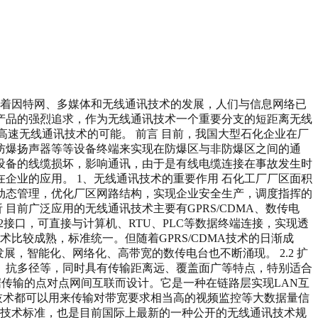
要：随着因特网、多媒体和无线通讯技术的发展，人们与信息网络已
产品的强烈追求，作为无线通讯技术一个重要分支的短距离无线
代高速无线通讯技术的可能。 前言 目前，我国大型石化企业在厂
防爆扬声器等等设备终端来实现在防爆区与非防爆区之间的通
设备的线缆损坏，影响通讯，由于是有线电缆连接在事故发生时
企业的应用。 1、无线通讯技术的重要作用 石化工厂厂区面积
动态管理，优化厂区网路结构，实现企业安全生产，调度指挥的
目前广泛应用的无线通讯技术主要有GPRS/CDMA、数传电
2接口，可直接与计算机、RTU、PLC等数据终端连接，实现透
技术比较成熟，标准统一。但随着GPRS/CDMA技术的日渐成
展，智能化、网络化、高带宽的数传电台也不断涌现。 2.2 扩
、抗多径等，同时具有传输距离远、覆盖面广等特点，特别适合
传输的点对点网间互联而设计。它是一种在链路层实现LAN互
两项技术都可以用来传输对带宽要求相当高的视频监控等大数据量信
线通讯技术标准，也是目前国际上最新的一种公开的无线通讯技术规