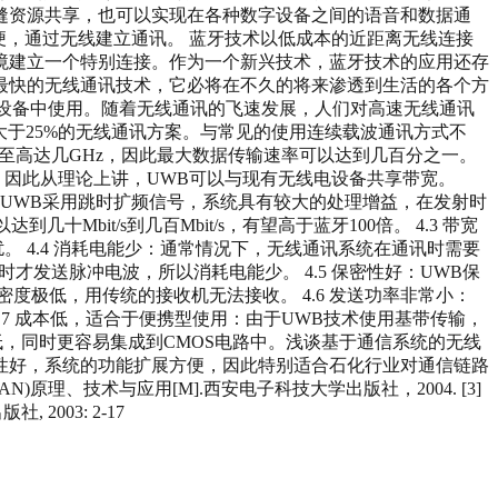
缝资源共享，也可以实现在各种数字设备之间的语音和数据通
便，通过无线建立通讯。 蓝牙技术以低成本的近距离无线连接
定与移动设备通讯环境建立一个特别连接。作为一个新兴技术，蓝牙技术的应用还存
最快的无线通讯技术，它必将在不久的将来渗透到生活的各个方
雷达等通讯设备中使用。随着无线通讯的飞速发展，人们对高速无线通讯
大于25%的无线通讯方案。与常见的使用连续载波通讯方式不
至高达几GHz，因此最大数据传输速率可以达到几百分之一。
，因此从理论上讲，UWB可以与现有无线电设备共享带宽。
强：UWB采用跳时扩频信号，系统具有较大的处理增益，在发射时
it/s到几百Mbit/s，有望高于蓝牙100倍。 4.3 带宽
。 4.4 消耗电能少：通常情况下，无线通讯系统在通讯时需要
发送脉冲电波，所以消耗电能少。 4.5 保密性好：UWB保
极低，用传统的接收机无法接收。 4.6 发送功率非常小：
7 成本低，适合于便携型使用：由于UWB技术使用基带传输，
低，同时更容易集成到CMOS电路中。浅谈基于通信系统的无线
活性好，系统的功能扩展方便，因此特别适合石化行业对通信链路
N)原理、技术与应用[M].西安电子科技大学出版社，2004. [3]
2003: 2-17