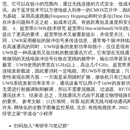
范。它可以在较小的范围内，通过无线连接的方式安全、低成
讯。由于蓝牙技术可以方便地嵌入到单一的CMOS芯片中，因
为基础，采用高速跳频(Frequency Hopping)和时分多址(T
在许多问题和不足之处，如成本过高、有效距离短及速度和安
面。 4、超宽带(UWB)技术研究 超宽带(Ultra-wide
提出了更高的要求，超宽带技术又被重新提出，并倍受关注。U
同，UWB采用极短的脉冲信号来传送信息，通常每个脉冲持续
在高速通讯的同时，UWB设备的发射功率却很小，仅仅是现有
UWB是一种高速而又低功耗的数据通讯方式，它有望在无线通讯
将微弱的无线电脉冲信号分散在宽阔的频带中，输出功率甚至低于普通设
极宽：UWB使用的带宽在1GHz以上，高达几个GHz。超宽
连续发射载波，因此要消耗一定电能。而UWB不使用载波，只是
密性表现在两方面：一方面是采用跳时扩频，接收机只有已知发
UWB系统发射功率非常小，通讯设备可以用小于1mW的发射功
无需进行射频调制和解调，所以不需要混频器、过滤器、RF/
通讯技术 5、结束语 总之，无线通讯方式由于其建立物理链
的要求。 参考文献： [1]方旭明，何蓉.短距离无线与移动通讯网络[
许东. 网络化的全数字图像监控系统. 北京: 有线电视技术, 2002: 27
经管之家“学道会”小程序
扫码加入“考研学习笔记群”