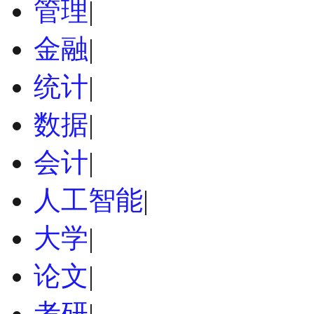
管理
|
金融
|
统计
|
数据
|
会计
|
人工智能
|
大学
|
论文
|
考研
|