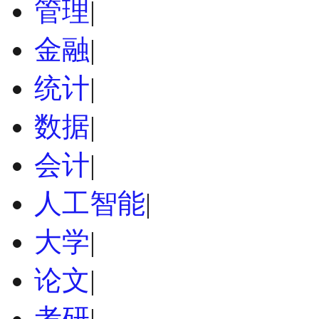
管理
|
金融
|
统计
|
数据
|
会计
|
人工智能
|
大学
|
论文
|
考研
|