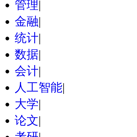
管理
|
金融
|
统计
|
数据
|
会计
|
人工智能
|
大学
|
论文
|
考研
|