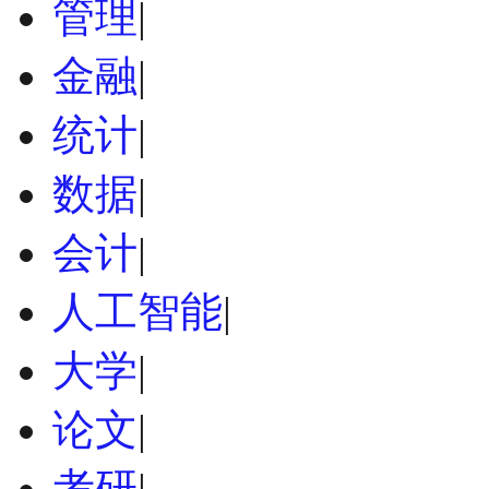
管理
|
金融
|
统计
|
数据
|
会计
|
人工智能
|
大学
|
论文
|
考研
|