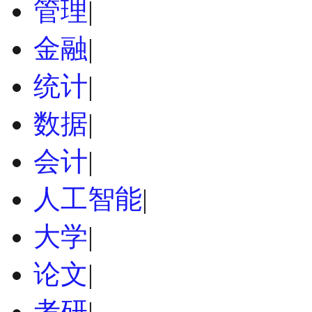
管理
|
金融
|
统计
|
数据
|
会计
|
人工智能
|
大学
|
论文
|
考研
|