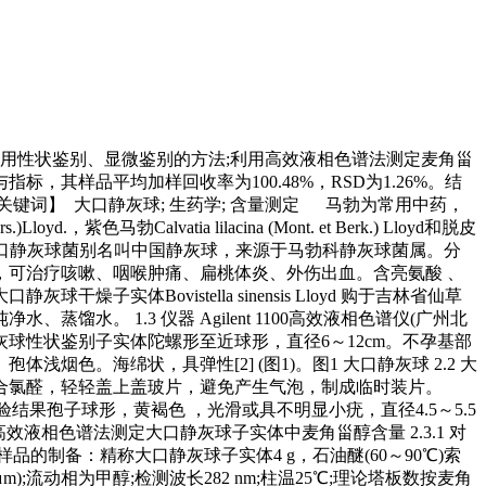
用性状鉴别、显微鉴别的方法;利用高效液相色谱法测定麦角甾
样品平均加样回收率为100.48%，RSD为1.26%。结
词】 大口静灰球; 生药学; 含量测定 马勃为常用中药，
色马勃Calvatia lilacina (Mont. et Berk.) Lloyd和脱皮
.子实体作马勃入药。大口静灰球菌别名叫中国静灰球，来源于马勃科静灰球菌属。分
可治疗咳嗽、咽喉肿痛、扁桃体炎、外伤出血。含亮氨酸 、
体Bovistella sinensis Lloyd 购于吉林省仙草
水。 1.3 仪器 Agilent 1100高效液相色谱仪(广州北
 大口静灰球性状鉴别子实体陀螺形至近球形，直径6～12cm。不孕基部
。海绵状，具弹性[2] (图1)。图1 大口静灰球 2.2 大
滴水合氯醛，轻轻盖上盖玻片，避免产生气泡，制成临时装片。
实验结果孢子球形，黄褐色 ，光滑或具不明显小疣，直径4.5～5.5
 2.3 高效液相色谱法测定大口静灰球子实体中麦角甾醇含量 2.3.1 对
样品的制备：精称大口静灰球子实体4 g，石油醚(60～90℃)索
5 μm);流动相为甲醇;检测波长282 nm;柱温25℃;理论塔板数按麦角