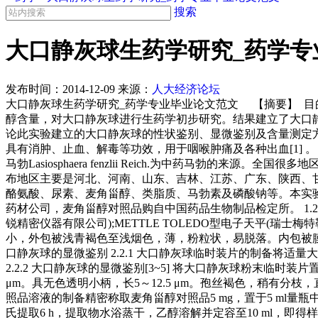
搜索
大口静灰球生药学研究_药学专
发布时间：
2014-12-09
来源：
人大经济论坛
大口静灰球生药学研究_药学专业毕业论文范文 【摘要】 目
醇含量，对大口静灰球进行生药学初步研究。结果建立了大口静灰
论此实验建立的大口静灰球的性状鉴别、显微鉴别及含量测定方
具有消肿、止血、解毒等功效，用于咽喉肿痛及各种出血[1] 。《中国药典》(2005年版)规
马勃Lasiosphaera fenzlii Reich.为中药马勃的来源。
布地区主要是河北、河南、山东、吉林、江苏、广东、陕西、
酪氨酸、尿素、麦角甾醇、类脂质、马勃素及磷酸钠等。本实验对大口静灰球
药材公司，麦角甾醇对照品购自中国药品生物制品检定所。 1.2 药品
锐精密仪器有限公司);METTLE TOLEDO型电子天平(瑞士梅
小，外包被浅青褐色至浅烟色，薄，粉粒状，易脱落。内包被膜质，
口静灰球的显微鉴别 2.2.1 大口静灰球临时装片的制备将
2.2.2 大口静灰球的显微鉴别[3~5] 将大口静灰球粉末临时
μm。具无色透明小柄，长5～12.5 μm。孢丝褐色，稍有分枝，直径2.5
照品溶液的制备精密称取麦角甾醇对照品5 mg，置于5 ml量瓶中
氏提取6 h，提取物水浴蒸干，乙醇溶解并定容至10 ml，即得样品液。 2