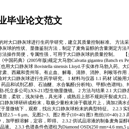
业毕业论文范文
的对大口静灰球进行生药学研究，建立其质量控制标准。 方法采
球的性状、显微鉴别方法，制定了麦角甾醇的含量测定方法与指标，其
法操作简便，专属性强，可用于大口静灰球的质量控制。 【关键
定大马勃Calvatia gigantea (Batsch ex Pers.)Lloyd.，紫
全国很多地区也用大口静灰球 Bovistella sinensis Lloyd
甘肃、西藏和贵州等。有止血、解毒、清肺、消肿、利喉等作用，
进行生药学研究。 1 材料与仪器 1.1 药材 试验用大口静灰球干燥子实
和试剂乙醇、石油醚、水合氯醛(分析纯)、甲醇(色谱纯)、纯净水、蒸馏
特勒-托立多公司);XS-213型生物显微镜。 2 方法与结果 2.1
柔软，浅灰绿色，具光泽，成熟后上部不规则开裂成大口。孢体浅烟色
适量大口静灰球研碎成粉末，取极少量粉末涂于载玻片上，滴加2
装片置于显微镜下，观察，找出大口静灰球粉末的典型特征。 2.2.3 
～6 μm。见图2~3。图2 孢子(10×40) 图3 孢丝(10×40)
，加甲醇溶解，定容，即得。 2.3.2 供试品溶液的制备麦角甾醇
.3.3 色谱条件色谱柱为Diamond OSD(250 mm×4.6 mm,