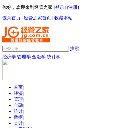
你好，欢迎来到经管之家
[登录]
[注册]
设为首页
|
经管之家首页
|
收藏本站
搜索
经济学
管理学
金融学
统计学
首页
|
经济
|
管理
|
金融
|
统计
|
数据
|
会计
|