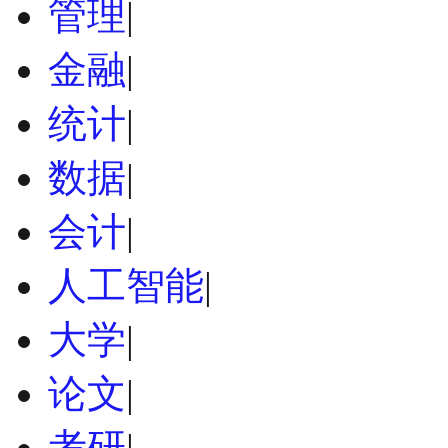
管理
|
金融
|
统计
|
数据
|
会计
|
人工智能
|
大学
|
论文
|
考研
|