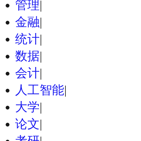
管理
|
金融
|
统计
|
数据
|
会计
|
人工智能
|
大学
|
论文
|
考研
|