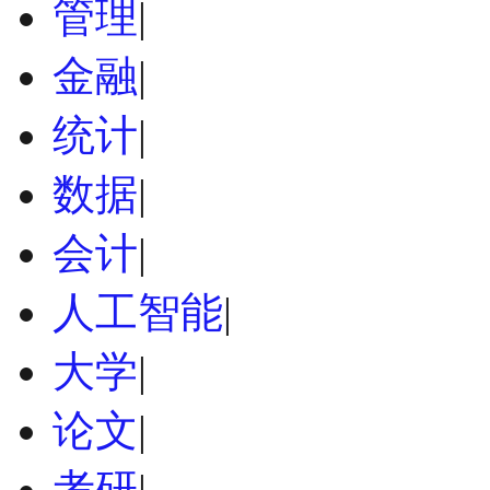
管理
|
金融
|
统计
|
数据
|
会计
|
人工智能
|
大学
|
论文
|
考研
|