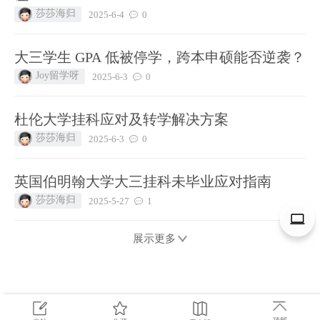
莎莎海归
2025-6-4
0
大三学生 GPA 低被停学，跨本申硕能否逆袭？​
Joy留学呀
2025-6-3
0
杜伦大学挂科应对及转学解决方案
莎莎海归
2025-6-3
0
英国伯明翰大学大三挂科未毕业应对指南
莎莎海归
2025-5-27
1
展示更多