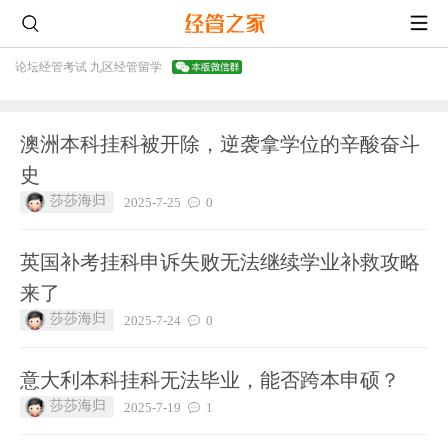
论坛
经管考试 九区
经管留学
澳洲本科挂科被开除，逆袭拿学位的辛酸奋斗
史
莎莎海归
2025-7-25
0
英国补考挂科申诉失败无法继续学业补救攻略
来了
莎莎海归
2025-7-24
0
意大利本科挂科无法毕业，能否跨本申硕？
莎莎海归
2025-7-19
1