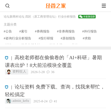
论坛
新商科论坛 四区（原工商管理论坛）
行业分析报告
主题分类
#公告
#索引
#券商报告
#非券商报告
#外行报告
#咨询行业分析报告
#投行研报
#原创报告
#求助
#讨论
#行业分析方法
#咨询文摘
#其他
查看更多
高校老师都在偷偷卷的「AI+科研」暑期
|
课表出炉！8大前沿模块全覆盖
资料狂人
2026-5-28
36
论坛资料 免费下载、查询，找我来帮忙，
|
轻松搞定
admin_kefu
2025-8-24
41