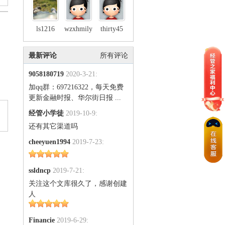
ls1216
wzxhmily
thirty45
最新评论
所有评论
9058180719
2020-3-21:
加qq群：697216322，每天免费
更新金融时报、华尔街日报 ...
经管小学徒
2019-10-9:
还有其它渠道吗
cheeyuen1994
2019-7-23:
ssldncp
2019-7-21:
关注这个文库很久了，感谢创建
人
Financie
2019-6-29: