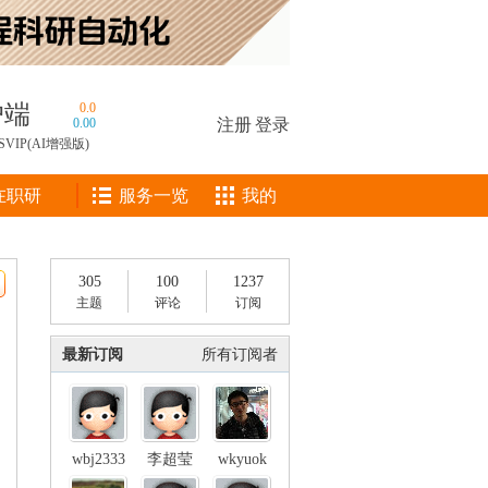
户端
0.0
0.00
注册
|
登录
SVIP(AI增强版)
在职研
服务一览
我的
305
100
1237
主题
评论
订阅
最新订阅
所有订阅者
wbj2333
李超莹
wkyuok