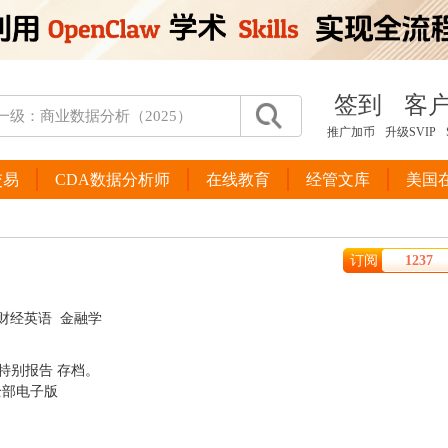
签到
客
推广加币
升级SVIP
交易
CDA数据分析师
在线教育
经管文库
美国
订阅
1237
财经英语
金融学
特别报告 存档。
的全部电子版