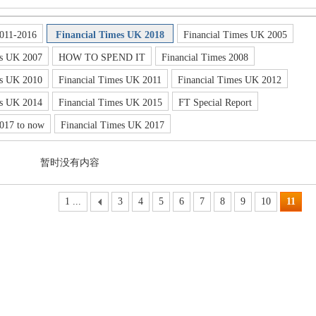
011-2016
Financial Times UK 2018
Financial Times UK 2005
es UK 2007
HOW TO SPEND IT
Financial Times 2008
es UK 2010
Financial Times UK 2011
Financial Times UK 2012
es UK 2014
Financial Times UK 2015
FT Special Report
017 to now
Financial Times UK 2017
暂时没有内容
1 ...
3
4
5
6
7
8
9
10
11