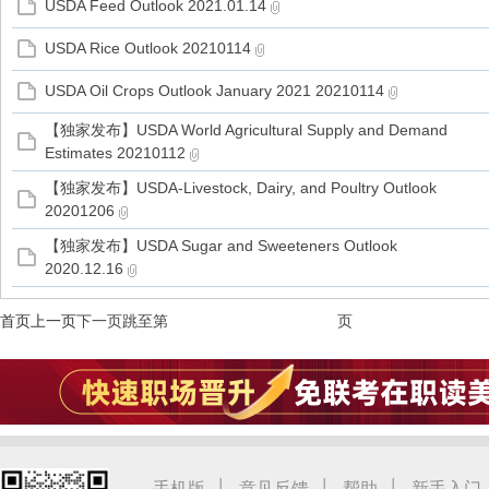
USDA Feed Outlook 2021.01.14
USDA Rice Outlook 20210114
USDA Oil Crops Outlook January 2021 20210114
【独家发布】USDA World Agricultural Supply and Demand
Estimates 20210112
【独家发布】USDA-Livestock, Dairy, and Poultry Outlook
20201206
【独家发布】USDA Sugar and Sweeteners Outlook
2020.12.16
首页
上一页
下一页
跳至第
页
|
|
|
手机版
意见反馈
帮助
新手入门