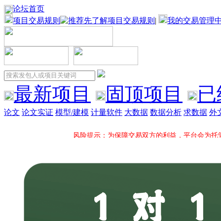
论坛首页
项目交易规则
|
我的交易管理
最新项目
固顶项目
已
论文
论文实证
模型/建模
计量软件
大数据
数据分析
求数据
外
风险提示：为保障交易双方的利益，平台会为托
项目固顶：固顶将大大增加您所发布项目的应征机率并在固顶项
一对一服务：平台项目专员全程一对一跟进您的项目，电