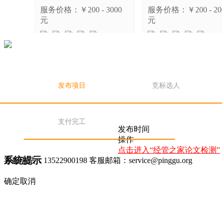
服务价格：￥200 - 3000
服务价格：￥200 - 20
元
元
发布项目
竞标选人
支付完工
发布时间
操作
点击进入“经管之家论文检测”
数据分析与讲解（实证研究）
网页端数据爬取
系统提示
客服电话：13522900198 客服邮箱：service@pinggu.org
服务价格：￥300 - 1500
服务价格：￥100 - 50
元
元
确定
取消