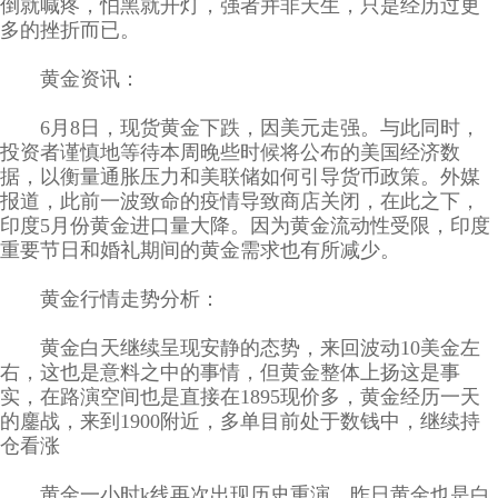
倒就喊疼，怕黑就开灯，强者并非天生，只是经历过更
多的挫折而已。
黄金资讯：
6月8日，现货黄金下跌，因美元走强。与此同时，
投资者谨慎地等待本周晚些时候将公布的美国经济数
据，以衡量通胀压力和美联储如何引导货币政策。外媒
报道，此前一波致命的疫情导致商店关闭，在此之下，
印度5月份黄金进口量大降。因为黄金流动性受限，印度
重要节日和婚礼期间的黄金需求也有所减少。
黄金行情走势分析：
黄金白天继续呈现安静的态势，来回波动10美金左
右，这也是意料之中的事情，但黄金整体上扬这是事
实，在路演空间也是直接在1895现价多，黄金经历一天
的鏖战，来到1900附近，多单目前处于数钱中，继续持
仓看涨
黄金一小时k线再次出现历史重演，昨日黄金也是白