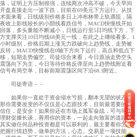
落，证明上方压制很强，连续两次冲高不破，今天早间
开盘直接走出一波下跌，目前在69美元下方运行。从技
术面来看，日线级别价格多日上冲布林带上轨遇阻，隔
夜收上影线较长的小阴线看跌信号，MACD快慢线开始
回落，多头量能不断减小，日线运行至5日均线下方，下
方支撑关注10日均线68美元一线，在此之上继续看多。1
小时级别，价格后期上涨无力跌破向上趋势线，走势被
反转，MACD快慢线在0轴下方向下运行，高点和低点下
移，短期走势偏空。司徒综合来看，今日原油走势空头
震荡向下为主，今日等待价格反弹至向上趋势线附近看
信号布局空单，目标前期震荡区间下沿68.3附近。
司徒寄语－－
如果你一直处于资金缩水亏损，翻本无望的状态，
那你需要改变的不仅仅是心态跟技术，目前最需要的是
信任，是安全！如果你还在市场上孤军奋战，可与司徒
理财促膝长谈，善用你的资本，一起走向致富的道路。
其实做任何品种投资都是可以获利的，最主要看你怎么
把握行情趋势，做单的方法，心态。交易是一项技能，