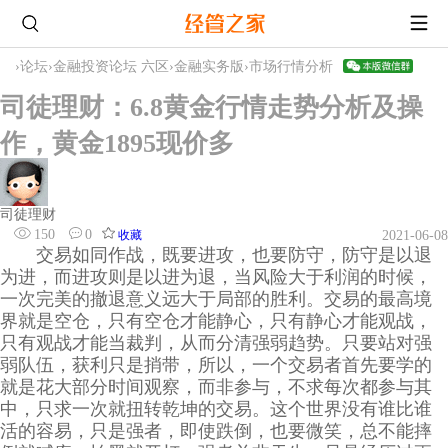
›
论坛
›
金融投资论坛 六区
›
金融实务版
›
市场行情分析
司徒理财：6.8黄金行情走势分析及操
作，黄金1895现价多
司徒理财
150
0
收藏
2021-06-08
交易如同作战，既要进攻，也要防守，防守是以退
为进，而进攻则是以进为退，当风险大于利润的时候，
一次完美的撤退意义远大于局部的胜利。交易的最高境
界就是空仓，只有空仓才能静心，只有静心才能观战，
只有观战才能当裁判，从而分清强弱趋势。只要站对强
弱队伍，获利只是捎带，所以，一个交易者首先要学的
就是花大部分时间观察，而非参与，不求每次都参与其
中，只求一次就扭转乾坤的交易。这个世界没有谁比谁
活的容易，只是强者，即使跌倒，也要微笑，总不能摔