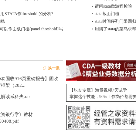
•
请问stata做游程检验
何用STATA作threshold 的分析?
•
stata截面门槛
门槛
•
stata时间序列门限回归thr
a可以作面板门槛(panel threshold)吗
•
用惯了stata的菜鸟求
换一批
华泰固收916页重磅报告】固收
框架（202...
【坛友专属】海量视频7天试学
解读威科夫.rar
掌握这个技能，90%工作岗位都需
投资银行学》教材
60408.pdf