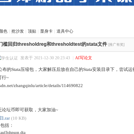
颜色
|
抢沙发
|
顶贴
|
显身卡
|
道具中心
门槛回归thresholdreg和thresholdtest的stata文件
[推广有奖]
发表于 2021-12-30 20:23:43
|
AI写论文
教授公布的Stata压缩包，大家解压后放在自己的Stata安装目录下，
可行~
csdn.net/zhangqinlu/article/details/114690822
无论坛币即可获取，大家加油~
.rar
(10 KB)
件包括：
aufJohnson.dta