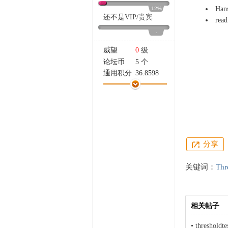
家
Han
12%
还不是
VIP
/
贵宾
read
thre
-
thre
威望
0
级
论坛币
5 个
通用积分
36.8598
学术水平
0 点
热心指数
0 点
信用等级
0 点
经验
23 点
帖子
2
精华
0
分享
在线时间
45 小时
注册时间
2019-12-14
关键词：
Thr
最后登录
2026-3-19
相关帖子
•
threshol