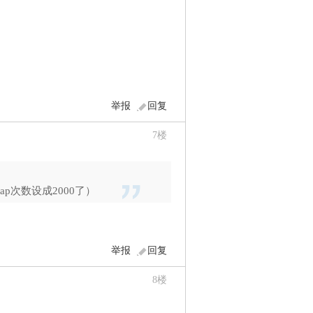
举报
回复
7
楼
rap次数设成2000了）
举报
回复
8
楼