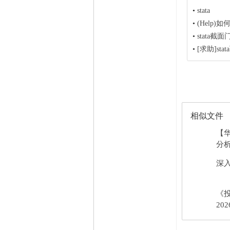
•
stata
•
(Help)如
•
stata截面
•
[求助]stat
相似文件
【
分析
深入
《
202