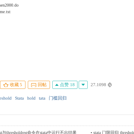
sen2000.do
me.txt
sholdreg.ado
sholdtest.ado
点赞 18
27.1098
收藏
5
回帖
eshold
Stata
hold
tata
门槛回归
dtest与thresholdreg命令在stata中运行不出结果
•
stata 门限回归 thres