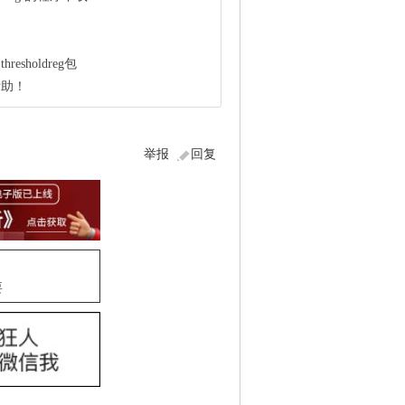
esholdreg包
帮助！
举报
回复
要