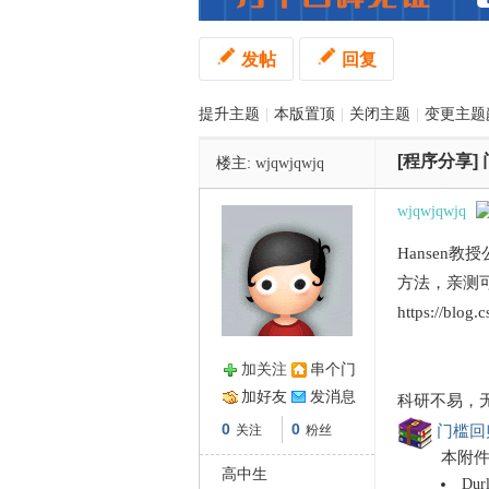
发帖
回复
管
提升主题
|
本版置顶
|
关闭主题
|
变更主题
[程序分享]
楼主:
wjqwjqwjq
wjqwjqwjq
Hansen
之
方法，亲测
https://blog.
加关注
串个门
加好友
发消息
科研不易，
0
0
关注
粉丝
门槛回归
本附
高中生
Durl