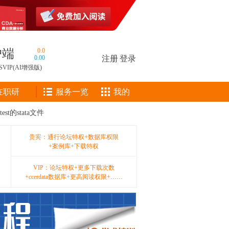
户端
0.0
0.00
注册
|
登录
SVIP(AI增强版)
在职研
服务一览
我的
test的stata文件
贵宾：通行论坛特权+数据库权限
+案例库+下载特权
VIP：论坛特权+更多下载次数
+ccerdata数据库+更高阅读权限+……