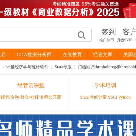
签到
客
推广加币
升级SVIP
交易
CDA数据分析师
在线教育
经管文库
美国
计量经济学与统计软件
Stata专版
门槛回归thresholdreg和threshold
经管云课堂
学术培训
›
›
›
经管/金融/财会/社科/名师公开课
Stata 空间计量 SSCI Python