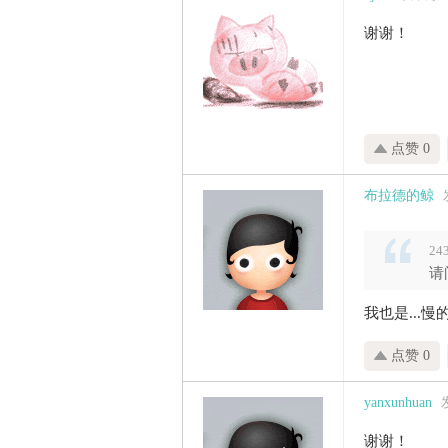
谢谢！
点赞 0
布拉德的鲸
24
请
我也是...慢
点赞 0
yanxunhuan
谢谢！