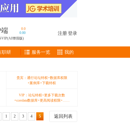
户端
0.0
0.00
注册
|
登录
SVIP(AI增强版)
在职研
服务一览
我的
贵宾：通行论坛特权+数据库权限
+案例库+下载特权
VIP：论坛特权+更多下载次数
+ccerdata数据库+更高阅读权限+……
返回列表
1
2
3
4
5