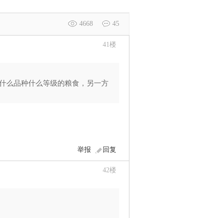
4668
45
41
楼
什么品种什么等级的粮食，另一方
举报
回复
42
楼