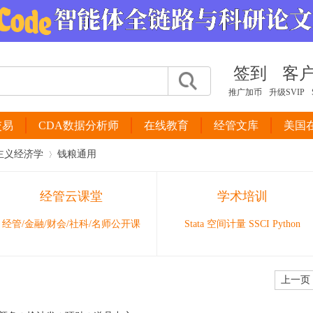
签到
客
推广加币
升级SVIP
交易
CDA数据分析师
在线教育
经管文库
美国
主义经济学
钱粮通用
经管云课堂
学术培训
›
经管/金融/财会/社科/名师公开课
Stata 空间计量 SSCI Python
上一页