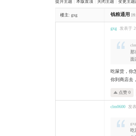
提升主题
|
本版置顶
|
关闭主题
|
变更主题
钱粮通用
楼主:
gxg
[
管
gxg
发表于 202
cl
那
面连
吃屎货，你怎
之
你到商店去
点赞 0
clm0600
发表于
gx
吃