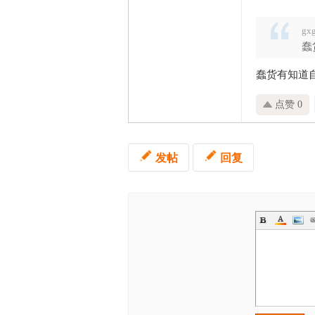
gx
蠢
蠢货有知道
点赞 0
发帖
回复