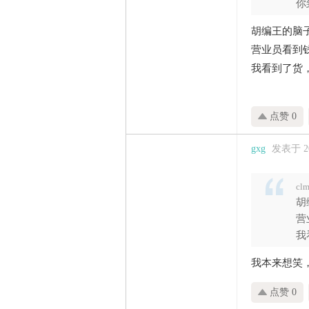
你
家
胡编王的脑
营业员看到
我看到了货
点赞 0
gxg
发表于 202
cl
胡
营
我
我本来想笑
点赞 0