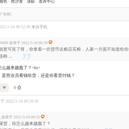
颜色
|
抢沙发
|
顶贴
|
道具中心
推广有奖]
2-5-10 09:52:49
来自手机
m0600 发表于 2022-5-10 09:39
就更可笑了呀，你拿着一伒货币去粮店买粮，人家一方面不知道给你
称 ...
么越来越蠢了？<br>
，是营业员看钱给货，还是你看货付钱？
0
 2022-5-10 09:59:58
g 发表于 2022-5-10 09:52
屎货，你怎么越来越蠢了？