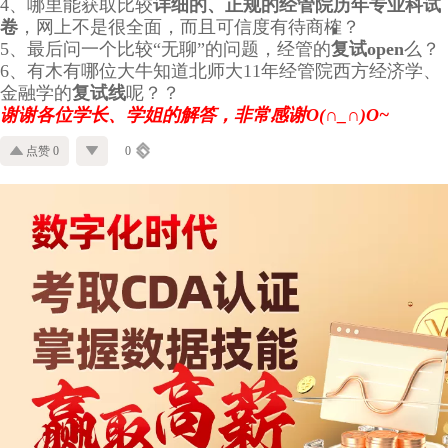
4、哪里能获取比较
详细的、正规的经管院历年专业科试
卷
，网上不是很全面，而且可信度有待商榷？
5、最后问一个比较“无聊”的问题，经管的
复试open
么？
6、有木有哪位大牛知道北师大11年经管院西方经济学、
金融学的
复试线
呢？？
谢谢各位学长、学姐的解答，非常感谢O(∩_∩)O~
点赞 0
0