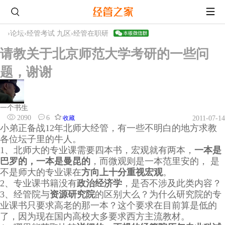
›
论坛
›
经管考试 九区
›
经管在职研
请教关于北京师范大学考研的一些问
题，谢谢
一个书生
2090
6
收藏
2011-07-14
小弟正备战12年北师大经管，有一些不明白的地方求教
各位坛子里的牛人。
1、北师大的专业课需要四本书，宏观就有两本，
一本是
巴罗的，一本是曼昆的
，而微观则是一本范里安的， 是
不是师大的专业课在
方向上十分重视宏观
。
2、专业课书籍没有
政治经济学
，是否不涉及此类内容？
3、经管院与
资源研究院
的区别大么？为什么研究院的专
业课书只要求高老的那一本？这个要求在目前算是低的
了，因为现在国内高校大多要求西方主流教材。