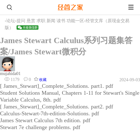
›
论坛
›
提问 悬赏 求职 新闻 读书 功能一区
›
经管文库（原现金交易
版）
James Stewart Calculus系列习题集答
案/James Stewart微积分
mujahida01
1179
0
收藏
2024-09-03
[ James_Stewart]_Complete_Solutions. part1. pdf
Student Solutions Manual, Chapters 1-11 for Stewart's Single
Variable Calculus, 8th. pdf
[ James_Stewart]_Complete_Solutions. part2. pdf
Calculus-Stewart-7th-edition-Solutions. pdf
James Stewart Calculus 7th edition. pdf
Stewart 7e challenge problems. pdf