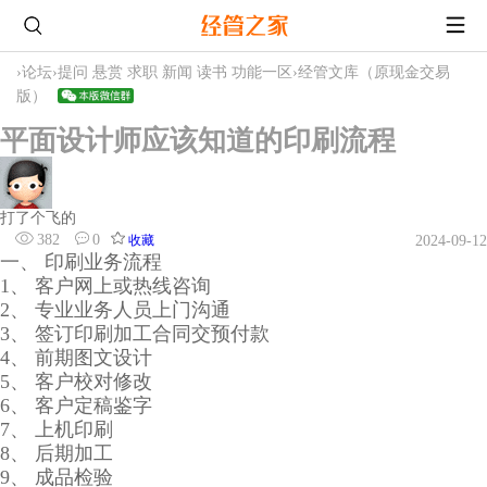
›
论坛
›
提问 悬赏 求职 新闻 读书 功能一区
›
经管文库（原现金交易
版）
平面设计师应该知道的印刷流程
打了个飞的
382
0
收藏
2024-09-12
一、 印刷业务流程
1、 客户网上或热线咨询
2、 专业业务人员上门沟通
3、 签订印刷加工合同交预付款
4、 前期图文设计
5、 客户校对修改
6、 客户定稿鉴字
7、 上机印刷
8、 后期加工
9、 成品检验