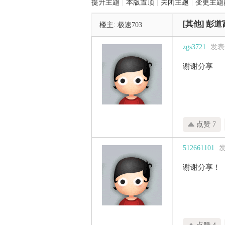
提升主题
|
本版置顶
|
关闭主题
|
变更主题
[其他]
彭道
楼主:
极速703
管
zgs3721
发表于 
谢谢分享
点赞 7
之
512661101
发
谢谢分享！