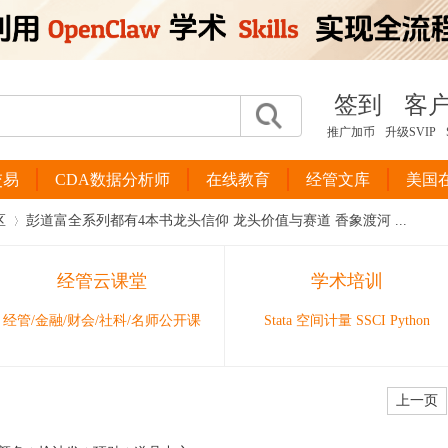
签到
客
推广加币
升级SVIP
交易
CDA数据分析师
在线教育
经管文库
美国
区
彭道富全系列都有4本书龙头信仰 龙头价值与赛道 香象渡河 ...
经管云课堂
学术培训
›
经管/金融/财会/社科/名师公开课
Stata 空间计量 SSCI Python
上一页