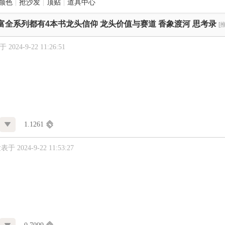
颜色
|
抢沙发
|
顶贴
|
道具中心
富全系列都有4本书龙头信仰 龙头价值与赛道 香象渡河 思考录
[
2024-9-22 11:26:51
1.1261
表于 2024-9-22 11:53:27