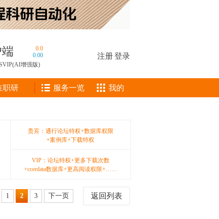
户端
0.0
0.00
注册
|
登录
SVIP(AI增强版)
在职研
服务一览
我的
贵宾：通行论坛特权+数据库权限
+案例库+下载特权
VIP：论坛特权+更多下载次数
+ccerdata数据库+更高阅读权限+……
返回列表
1
2
3
下一页