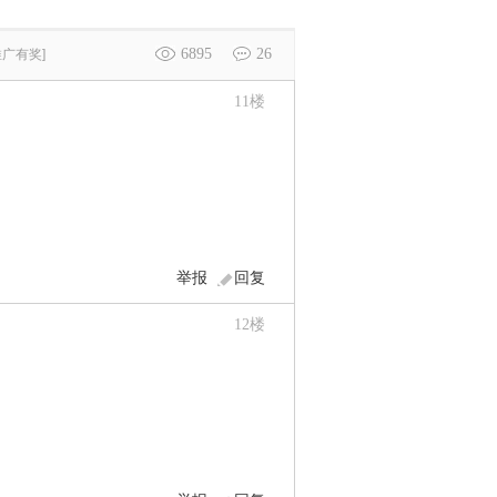
6895
26
推广有奖]
11
楼
举报
回复
12
楼