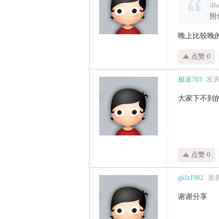
iB
附
晚上比较晚
点赞 0
极速703
发表于
大家下不到
点赞 0
gklz1982
发表于
谢谢分享