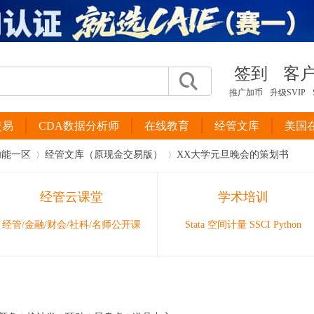
签到
客
推广加币
升级SVIP
交易
CDA数据分析师
在线教育
经管文库
美国
功能一区
经管文库（原现金交易版）
XX大学元旦晚会的策划书
经管云课堂
学术培训
›
›
经管/金融/财会/社科/名师公开课
Stata 空间计量 SSCI Python