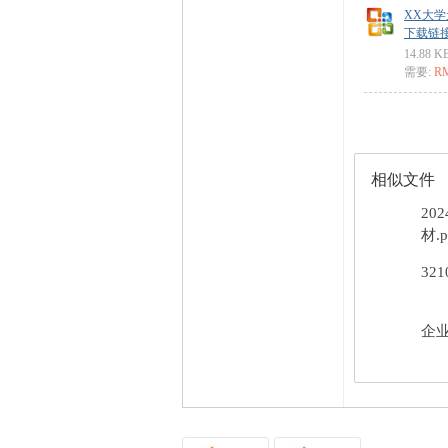
XX大学
下载链接: ht
14.88 K
需要:
R
相似文件
20
材.p
32
企业