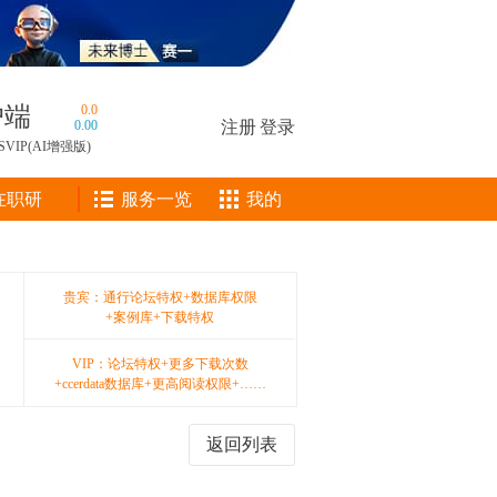
户端
0.0
0.00
注册
|
登录
SVIP(AI增强版)
在职研
服务一览
我的
贵宾：通行论坛特权+数据库权限
+案例库+下载特权
VIP：论坛特权+更多下载次数
+ccerdata数据库+更高阅读权限+……
返回列表