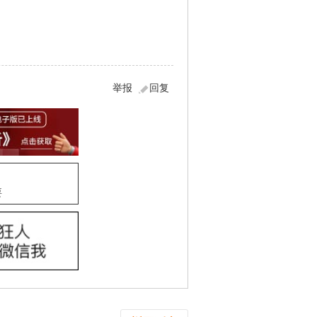
举报
回复
要