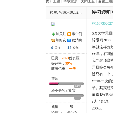
提升主题
|
本版置顶
|
关闭主题
|
变更主题
[学习资料]
楼主:
W160730202752Fy
管
W1607302027
XX大学元
加关注
串个门
转眼间20xx
加好友
发消息
年就这样走
0
14
关注
粉丝
xx年，在
已卖：
2863
份资源
我们聚顶举
好评率：
99%
之
元旦晚会每
商家信誉：
一般
旨只有一个
讲师
!一年一次
28%
子。其实还
还不是
VIP
/
贵宾
值得我们纪
-
?为了纪念
威望
1
级
200xx
论坛币
450 个