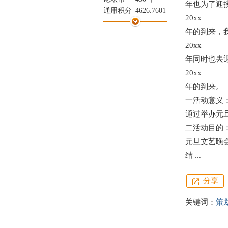
年也为了迎
家
通用积分
4626.7601
20xx
学术水平
121 点
年的到来，
热心指数
123 点
信用等级
121 点
20xx
经验
-8791 点
年同时也去
帖子
0
20xx
精华
0
年的到来。
在线时间
463 小时
一活动意义
注册时间
2018-9-15
最后登录
2026-8-4
通过举办元
二活动目的
元旦文艺晚
结 ...
分享
关键词：
策