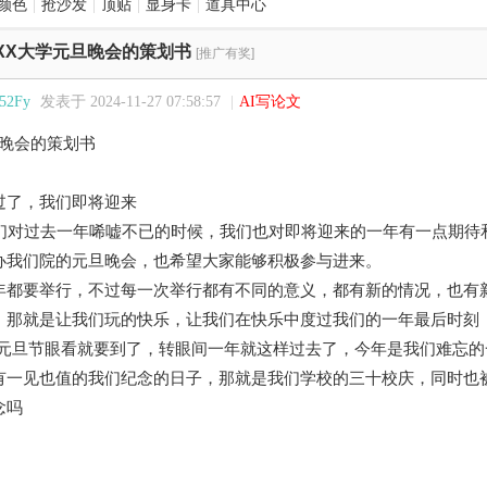
颜色
|
抢沙发
|
顶贴
|
显身卡
|
道具中心
XX大学元旦晚会的策划书
[推广有奖]
52Fy
发表于 2024-11-27 07:58:57
|
AI写论文
旦晚会的策划书
过了，我们即将迎来
我们对过去一年唏嘘不已的时候，我们也对即将迎来的一年有一点期待
办我们院的元旦晚会，也希望大家能够积极参与进来。
年都要举行，不过每一次举行都有不同的意义，都有新的情况，也有
，那就是让我们玩的快乐，让我们在快乐中度过我们的一年最后时刻
的元旦节眼看就要到了，转眼间一年就这样过去了，今年是我们难忘
有一见也值的我们纪念的日子，那就是我们学校的三十校庆，同时也
念吗