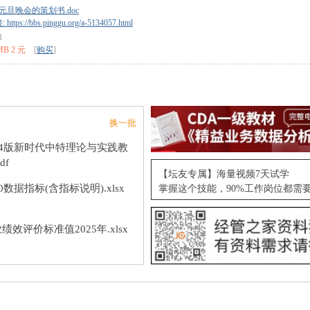
元旦晚会的策划书.doc
tps://bbs.pinggu.org/a-5134057.html
B
MB 2 元
[
购买
]
换一批
24版新时代中特理论与实践教
df
【坛友专属】海量视频7天试学
10数据指标(含指标说明).xlsx
掌握这个技能，90%工作岗位都需
绩效评价标准值2025年.xlsx