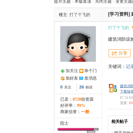
提升主题
|
本版置顶
|
关闭主题
|
变更主题
[学习资料]
楼主:
打了个飞的
管
打了个飞的
建筑消防设
分享
关键词：
记
加关注
串个门
之
加好友
发消息
建筑消防
0
26
关注
粉丝
下载链接: ht
87.54 K
已卖：
8728
份资源
需要:
R
好评率：
99%
商家信誉：
一般
相关帖子
院士
88%