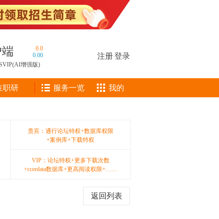
户端
0.0
0.00
注册
|
登录
SVIP(AI增强版)
在职研
服务一览
我的
贵宾：通行论坛特权+数据库权限
+案例库+下载特权
VIP：论坛特权+更多下载次数
+ccerdata数据库+更高阅读权限+……
返回列表