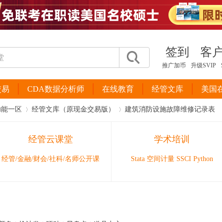
签到
客
推广加币
升级SVIP
交易
CDA数据分析师
在线教育
经管文库
美国
功能一区
经管文库（原现金交易版）
建筑消防设施故障维修记录表
经管云课堂
学术培训
›
›
经管/金融/财会/社科/名师公开课
Stata 空间计量 SSCI Python