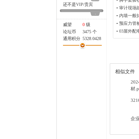
•
脚手架验
家
还不是
VIP
/
贵宾
•
审计现场
-
•
内墙一般
•
预应力管
威望
0
级
•
03屋外
论坛币
3475 个
通用积分
5328.0428
学术水平
158 点
热心指数
159 点
信用等级
158 点
经验
32431 点
相似文件
帖子
2038
精华
0
20
在线时间
1547 小时
材.p
注册时间
2024-5-25
32
最后登录
2026-8-7
企业