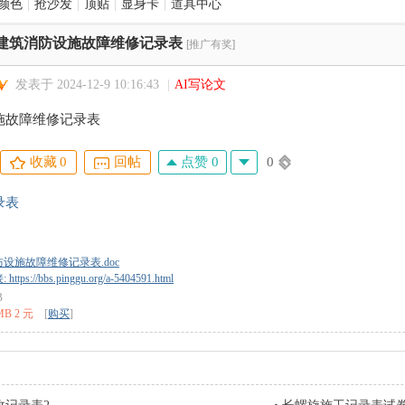
颜色
|
抢沙发
|
顶贴
|
显身卡
|
道具中心
建筑消防设施故障维修记录表
[推广有奖]
发表于 2024-12-9 10:16:43
|
AI写论文
施故障维修记录表
点赞 0
0
收藏
0
回帖
录表
设施故障维修记录表.doc
tps://bbs.pinggu.org/a-5404591.html
B
MB 2 元
[
购买
]