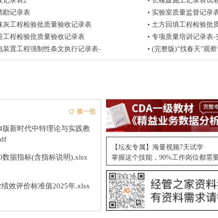
收记录表2
•
长螺旋施工记录表试
踏勘记录表
•
实验室质量监督记录
抹灰工程检验批质量验收记录表
•
土方回填工程检验批质量
桩工程检验批质量验收记录表
•
专项质量培训记录表-
配电装置工程强制性条文执行记录表-
•
(完整版)“找春天”观
换一批
24版新时代中特理论与实践教
df
【坛友专属】海量视频7天试学
10数据指标(含指标说明).xlsx
掌握这个技能，90%工作岗位都需
绩效评价标准值2025年.xlsx