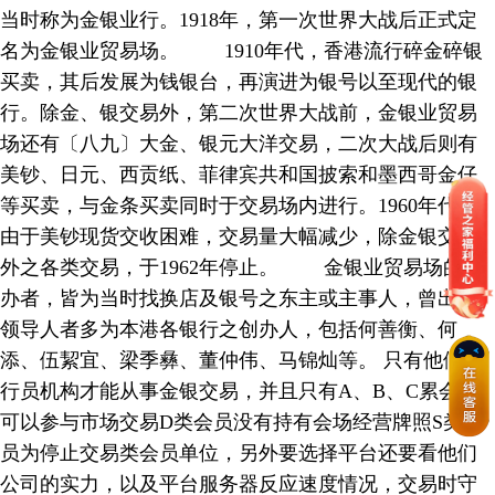
当时称为金银业行。1918年，第一次世界大战后正式定
名为金银业贸易场。 1910年代，香港流行碎金碎银
买卖，其后发展为钱银台，再演进为银号以至现代的银
行。除金、银交易外，第二次世界大战前，金银业贸易
场还有〔八九〕大金、银元大洋交易，二次大战后则有
美钞、日元、西贡纸、菲律宾共和国披索和墨西哥金仔
等买卖，与金条买卖同时于交易场内进行。1960年代，
由于美钞现货交收困难，交易量大幅减少，除金银交易
外之各类交易，于1962年停止。 金银业贸易场的创
办者，皆为当时找换店及银号之东主或主事人，曾出任
领导人者多为本港各银行之创办人，包括何善衡、何
添、伍絜宜、梁季彝、董仲伟、马锦灿等。 只有他们的
行员机构才能从事金银交易，并且只有A、B、C累会员
可以参与市场交易D类会员没有持有会场经营牌照S类会
员为停止交易类会员单位，另外要选择平台还要看他们
公司的实力，以及平台服务器反应速度情况，交易时守