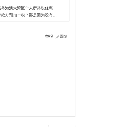
个人所得税优惠政策，对在深圳工作的境外高 ...
方预扣个税？那是因为没有进行完税
举报
回复