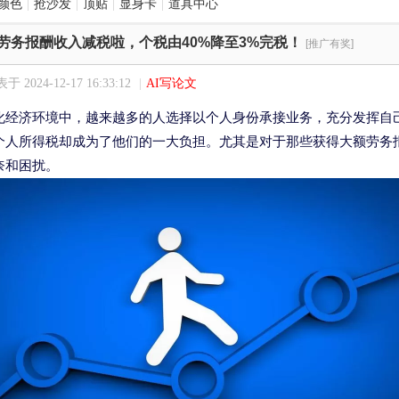
颜色
|
抢沙发
|
顶贴
|
显身卡
|
道具中心
劳务报酬收入减税啦，个税由40%降至3%完税！
[推广有奖]
于 2024-12-17 16:33:12
|
AI写论文
化经济环境中，越来越多的人选择以个人身份承接业务，充分发挥自
个人所得税却成为了他们的一大负担。尤其是对于那些获得大额劳务报
奈和困扰。