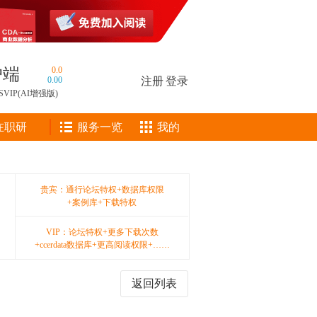
户端
0.0
0.00
注册
|
登录
SVIP(AI增强版)
在职研
服务一览
我的
！
贵宾：通行论坛特权+数据库权限
+案例库+下载特权
VIP：论坛特权+更多下载次数
+ccerdata数据库+更高阅读权限+……
返回列表