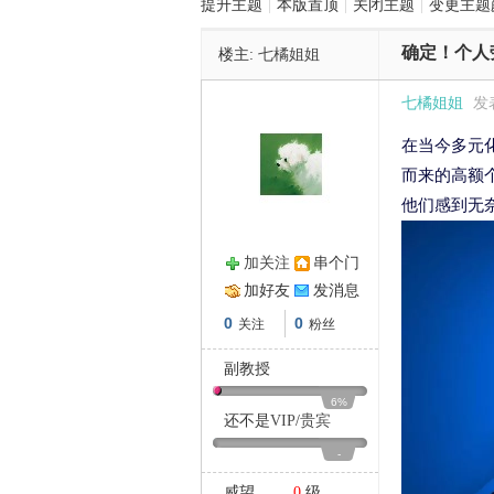
提升主题
|
本版置顶
|
关闭主题
|
变更主题
确定！个人
楼主:
七橘姐姐
管
七橘姐姐
发表
在当今多元
而来的高额
他们感到无
加关注
串个门
之
加好友
发消息
0
0
关注
粉丝
副教授
6%
还不是
VIP
/
贵宾
-
威望
0
级