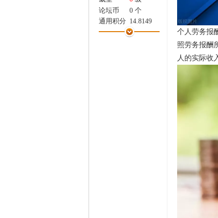
家
论坛币
0 个
通用积分
14.8149
个人劳务报
学术水平
0 点
热心指数
0 点
照劳务报酬所
信用等级
0 点
人的实际收
经验
4650 点
帖子
324
精华
0
在线时间
136 小时
注册时间
2023-10-26
最后登录
2025-8-13