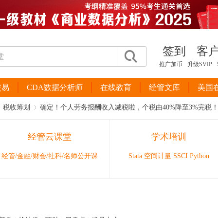
签到
客
推广加币
升级SVIP
交易
CDA数据分析师
在线教育
经管文库
美国
税收筹划
确定！个人劳务报酬收入减税啦，个税由40%降至3%完税
经管云课堂
学术培训
›
经管/金融/财会/社科/名师公开课
Stata 空间计量 SSCI Python