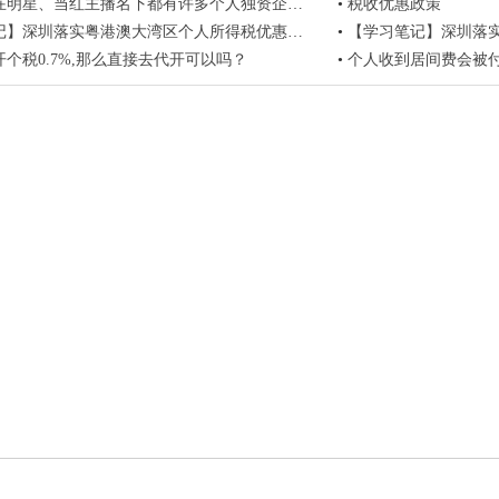
在明星、当红主播名下都有许多个人独资企业呢
•
税收优惠政策
圳落实粤港澳大湾区个人所得税优惠政策，对在深圳工作的境外高 ...
•
【学习笔记】深圳落实粤港澳大湾区
个税0.7%,那么直接去代开可以吗？
•
个人收到居间费会被付款