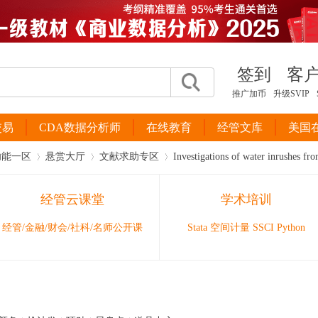
签到
客
推广加币
升级SVIP
交易
CDA数据分析师
在线教育
经管文库
美国
功能一区
悬赏大厅
文献求助专区
Investigations of water inrushes fro
经管云课堂
学术培训
›
›
›
经管/金融/财会/社科/名师公开课
Stata 空间计量 SSCI Python