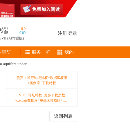
户端
0.0
0.00
注册
|
登录
SVIP(AI增强版)
在职研
服务一览
我的
m aquifers under ...
贵宾：通行论坛特权+数据库权限
+案例库+下载特权
VIP：论坛特权+更多下载次数
+ccerdata数据库+更高阅读权限+……
返回列表