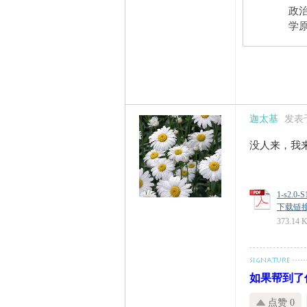
政
学原
迦太基
发表于 
没人来，我
1-s2.0-
下载链接: ht
373.14 
如果帮到了
点赞 0