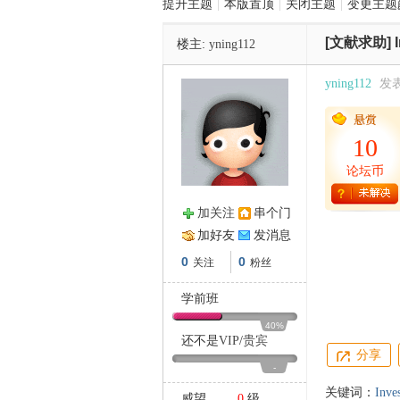
提升主题
|
本版置顶
|
关闭主题
|
变更主题
[文献求助]
楼主:
yning112
管
yning112
发表于
10
论坛币
加关注
串个门
之
加好友
发消息
0
0
关注
粉丝
学前班
40%
还不是
VIP
/
贵宾
分享
-
关键词：
Inve
威望
0
级