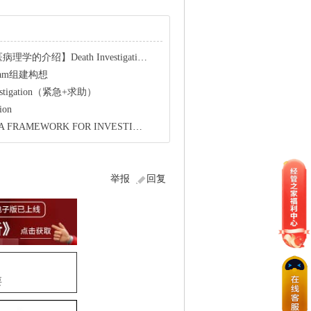
Death Investigation (PDF)
n_Team组建构想
nvestigation（紧急+求助）
ion
FRAMEWORK FOR INVESTIGATING
举报
回复
要