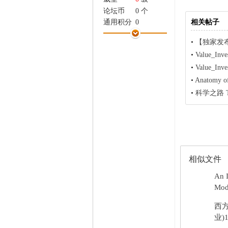
家
论坛币
0 个
相关帖子
通用积分
0
学术水平
0 点
•
【独家发布】【2
热心指数
0 点
•
Value_In
信用等级
0 点
•
Value_In
经验
20 点
帖子
1
•
Anatomy of
精华
0
•
科学之路 The a
在线时间
0 小时
注册时间
2012-5-27
最后登录
2012-5-27
相似文件
An I
Mode
西
业)1