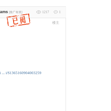
seams
1217
1
[推广有奖]
楼主
ci ... i/S1365160904003259