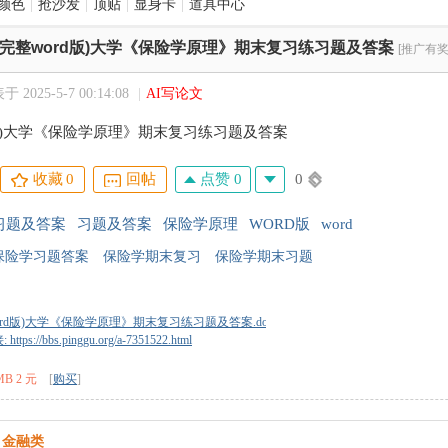
颜色
|
抢沙发
|
顶贴
|
显身卡
|
道具中心
(完整word版)大学《保险学原理》期末复习练习题及答案
[推广有奖
 2025-5-7 00:14:08
|
AI写论文
d版)大学《保险学原理》期末复习练习题及答案
点赞 0
0
收藏
0
回帖
习题及答案
习题及答案
保险学原理
WORD版
word
保险学习题答案
保险学期末复习
保险学期末习题
ord版)大学《保险学原理》期末复习练习题及答案.doc
tps://bbs.pinggu.org/a-7351522.html
MB 2 元
[
购买
]
金融类