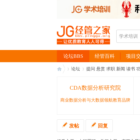
论坛BBS
经管百科
项目
论坛
提问 悬赏 求职 新闻 读书 
CDA数据分析研究院
经
›
›
商业数据分析与大数据领航教育品牌
发帖
回复