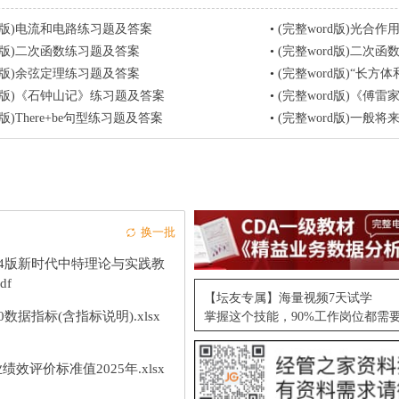
rd版)电流和电路练习题及答案
•
(完整word版)光合
rd版)二次函数练习题及答案
•
(完整word版)二次
rd版)余弦定理练习题及答案
•
(完整word版)“长
rd版)《石钟山记》练习题及答案
•
(完整word版)《傅
d版)There+be句型练习题及答案
•
(完整word版)一般
换一批
24版新时代中特理论与实践教
df
【坛友专属】海量视频7天试学
10数据指标(含指标说明).xlsx
掌握这个技能，90%工作岗位都需
绩效评价标准值2025年.xlsx