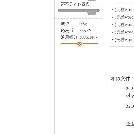
家
还不是
VIP
/
贵宾
•
(完整wo
-
•
(完整wo
威望
0
级
•
(完整wo
论坛币
355 个
•
(完整wo
通用积分
3075.1447
•
(完整wor
学术水平
66 点
热心指数
66 点
信用等级
65 点
经验
-6936 点
帖子
0
精华
0
相似文件
在线时间
629 小时
20
注册时间
2012-8-29
材.p
最后登录
2026-7-30
32
企业