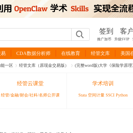
签到
客
推广加币
升级SVIP
交易
CDA数据分析师
在线教育
经管文库
美国
功能一区
经管文库（原现金交易版）
(完整word版)大学《保险学
经管云课堂
学术培训
›
›
经管/金融/财会/社科/名师公开课
Stata 空间计量 SSCI Python