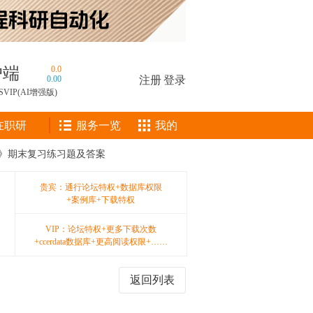
户端
0.0
0.00
注册
|
登录
SVIP(AI增强版)
在职研
服务一览
我的
原理》期末复习练习题及答案
贵宾：通行论坛特权+数据库权限
+案例库+下载特权
VIP：论坛特权+更多下载次数
+ccerdata数据库+更高阅读权限+……
返回列表