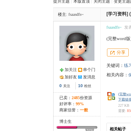
提升主题
|
本版置顶
|
关闭主题
|
变更主题
[学习资料]
楼主:
fsaasdfs~
管
fsaasdfs~
发表于
(完整wor
分享
关键词：
练
加关注
串个门
相关内容：
之
加好友
发消息
0
10
关注
粉丝
(完整w
已卖：
2485
份资源
下载链接: ht
好评率：
99%
227 KB
商家信誉：
一般
需要:
R
博士生
相关帖子
51%