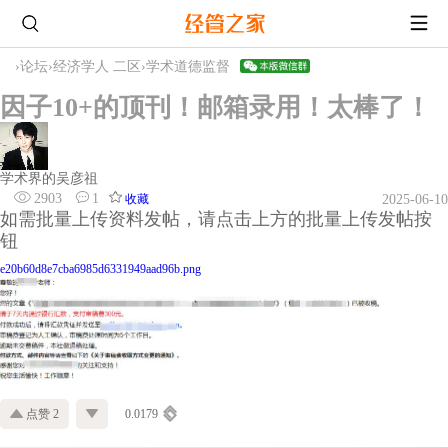
›
论坛
›
经济学人 二区
›
学术道德监督
因子10+的顶刊！邮箱录用！太棒了！
学术界的吴彦祖
2903
1
收藏
2025-06-10
如需批量上传资料发帖，请点击上方的批量上传发帖按
钮
e20b60d8e7cba6985d6331949aad96b.png
点赞 2
0.0179